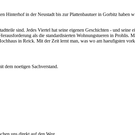
n Hinterhof in der Neustadt bis zur Plattenbautuer in Gorbitz haben wi
tadtteile sind. Jedes Viertel hat seine eigenen Geschichten - und seine 
e Herausforderung als die standardisierten Wohnungstueren in Prohlis. 
chhaus in Reick. Mit der Zeit lernt man, was wo am haeufigsten vorko
d mit dem noetigen Sachverstand.
achen uns direkt auf den Weg.