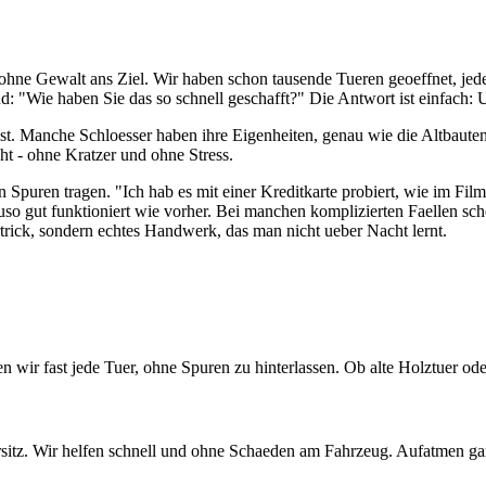
e Gewalt ans Ziel. Wir haben schon tausende Tueren geoeffnet, jede a
: "Wie haben Sie das so schnell geschafft?" Die Antwort ist einfach:
ist. Manche Schloesser haben ihre Eigenheiten, genau wie die Altbaut
ht - ohne Kratzer und ohne Stress.
 Spuren tragen. "Ich hab es mit einer Kreditkarte probiert, wie im Fil
uso gut funktioniert wie vorher. Bei manchen komplizierten Faellen sch
rick, sondern echtes Handwerk, das man nicht ueber Nacht lernt.
ir fast jede Tuer, ohne Spuren zu hinterlassen. Ob alte Holztuer oder
rsitz. Wir helfen schnell und ohne Schaeden am Fahrzeug. Aufatmen gar