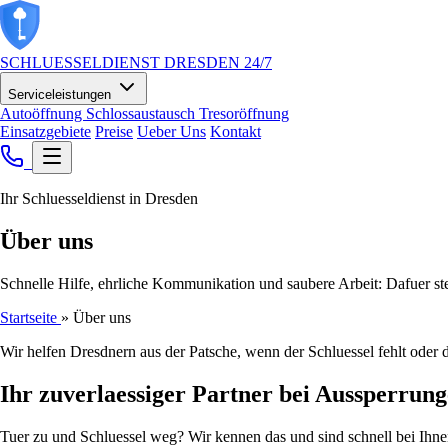
Skip
to
content
SCHLUESSELDIENST
DRESDEN
24/7
Serviceleistungen
Autoöffnung
Schlossaustausch
Tresoröffnung
Einsatzgebiete
Preise
Ueber Uns
Kontakt
Ihr Schluesseldienst in Dresden
Über uns
Schnelle Hilfe, ehrliche Kommunikation und saubere Arbeit: Dafuer s
Startseite
»
Über uns
Wir helfen Dresdnern aus der Patsche, wenn der Schluessel fehlt oder 
Ihr zuverlaessiger Partner bei Aussperrun
Tuer zu und Schluessel weg? Wir kennen das und sind schnell bei Ihn