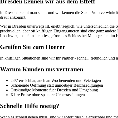
Dresden kennen wir aus dem Effeff
In Dresden kennt man sich - und wir kennen die Stadt. Vom verwinkelte
drauf ankommt.
Wer in Dresden unterwegs ist, erlebt taeglich, wie unterschiedlich die S
prachtvollen, aber oft kniffligen Eingangstueren sind eine ganz ander
Loschwitz, manchmal ein festgefrorenes Schloss bei Minusgraden im Ho
Greifen Sie zum Hoerer
In kniffligen Situationen sind wir Ihr Partner - schnell, freundlich un
Warum Kunden uns vertrauen
24/7 erreichbar, auch an Wochenenden und Feiertagen
Schonende Oeffnung statt unnoetiger Beschaedigungen
Ortskundige Monteure fuer Dresden und Umgebung
Klare Preise ohne spaetere Ueberraschungen
Schnelle Hilfe noetig?
Wenn es schnell gehen muss, sind wir sofort fuer Sie erreichbar und m